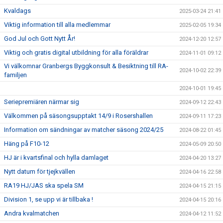
Kvaldags
2025-03-24 21:41
Viktig information till alla medlemmar
2025-02-05 19:34
God Jul och Gott Nytt År!
2024-12-20 12:57
Viktig och gratis digital utbildning för alla föräldrar
2024-11-01 09:12
Vi välkomnar Granbergs Byggkonsult & Besiktning till RA-
2024-10-02 22:39
familjen
2024-10-01 19:45
Seriepremiären närmar sig
2024-09-12 22:43
Välkommen på säsongsupptakt 14/9 i Rosershallen
2024-09-11 17:23
Information om sändningar av matcher säsong 2024/25
2024-08-22 01:45
Häng på F10-12
2024-05-09 20:50
HJ är i kvartsfinal och hylla damlaget
2024-04-20 13:27
Nytt datum för tjejkvällen
2024-04-16 22:58
RA19 HJ/JAS ska spela SM
2024-04-15 21:15
Division 1, se upp vi är tillbaka !
2024-04-15 20:16
Andra kvalmatchen
2024-04-12 11:52