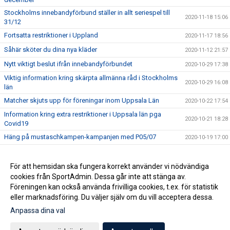
Stockholms innebandyförbund ställer in allt seriespel till
2020-11-18 15:06
31/12
Fortsatta restriktioner i Uppland
2020-11-17 18:56
Såhär sköter du dina nya kläder
2020-11-12 21:57
Nytt viktigt beslut ifrån innebandyförbundet
2020-10-29 17:38
Viktig information kring skärpta allmänna råd i Stockholms
2020-10-29 16:08
län
Matcher skjuts upp för föreningar inom Uppsala Län
2020-10-22 17:54
Information kring extra restriktioner i Uppsala län pga
2020-10-21 18:28
Covid19
Häng på mustaschkampen-kampanjen med P05/07
2020-10-19 17:00
Nu drar innebandyskolan igång
2020-10-02 12:44
Robin ny sportchef för HJ
För att hemsidan ska fungera korrekt använder vi nödvändiga
2020-09-18 13:22
cookies från SportAdmin. Dessa går inte att stänga av.
Nu är säsongen igång
2020-09-14 20:50
Föreningen kan också använda frivilliga cookies, t.ex. för statistik
eller marknadsföring. Du väljer själv om du vill acceptera dessa.
Anpassa dina val
Cookie-inställningar
Gå till Webbversion