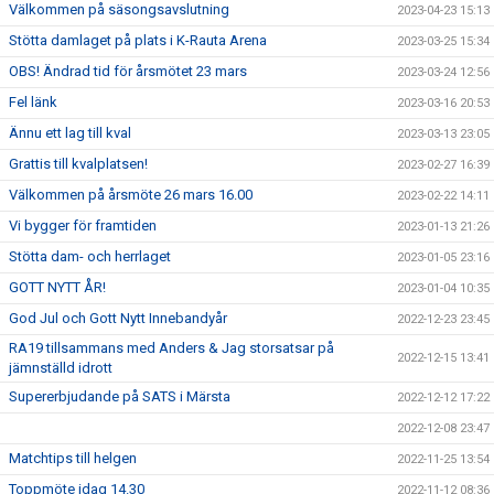
Välkommen på säsongsavslutning
2023-04-23 15:13
Stötta damlaget på plats i K-Rauta Arena
2023-03-25 15:34
OBS! Ändrad tid för årsmötet 23 mars
2023-03-24 12:56
Fel länk
2023-03-16 20:53
Ännu ett lag till kval
2023-03-13 23:05
Grattis till kvalplatsen!
2023-02-27 16:39
Välkommen på årsmöte 26 mars 16.00
2023-02-22 14:11
Vi bygger för framtiden
2023-01-13 21:26
Stötta dam- och herrlaget
2023-01-05 23:16
GOTT NYTT ÅR!
2023-01-04 10:35
God Jul och Gott Nytt Innebandyår
2022-12-23 23:45
RA19 tillsammans med Anders & Jag storsatsar på
2022-12-15 13:41
jämnställd idrott
Supererbjudande på SATS i Märsta
2022-12-12 17:22
2022-12-08 23:47
Matchtips till helgen
2022-11-25 13:54
Toppmöte idag 14.30
2022-11-12 08:36