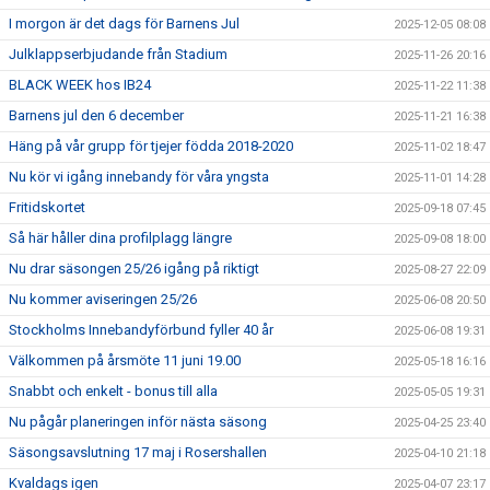
I morgon är det dags för Barnens Jul
2025-12-05 08:08
Julklappserbjudande från Stadium
2025-11-26 20:16
BLACK WEEK hos IB24
2025-11-22 11:38
Barnens jul den 6 december
2025-11-21 16:38
Häng på vår grupp för tjejer födda 2018-2020
2025-11-02 18:47
Nu kör vi igång innebandy för våra yngsta
2025-11-01 14:28
Fritidskortet
2025-09-18 07:45
Så här håller dina profilplagg längre
2025-09-08 18:00
Nu drar säsongen 25/26 igång på riktigt
2025-08-27 22:09
Nu kommer aviseringen 25/26
2025-06-08 20:50
Stockholms Innebandyförbund fyller 40 år
2025-06-08 19:31
Välkommen på årsmöte 11 juni 19.00
2025-05-18 16:16
Snabbt och enkelt - bonus till alla
2025-05-05 19:31
Nu pågår planeringen inför nästa säsong
2025-04-25 23:40
Säsongsavslutning 17 maj i Rosershallen
2025-04-10 21:18
Kvaldags igen
2025-04-07 23:17