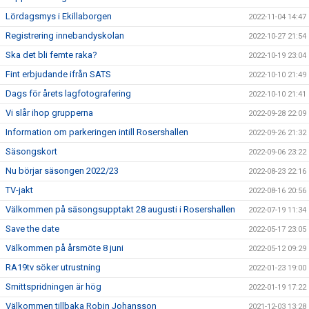
Lördagsmys i Ekillaborgen
2022-11-04 14:47
Registrering innebandyskolan
2022-10-27 21:54
Ska det bli femte raka?
2022-10-19 23:04
Fint erbjudande ifrån SATS
2022-10-10 21:49
Dags för årets lagfotografering
2022-10-10 21:41
Vi slår ihop grupperna
2022-09-28 22:09
Information om parkeringen intill Rosershallen
2022-09-26 21:32
Säsongskort
2022-09-06 23:22
Nu börjar säsongen 2022/23
2022-08-23 22:16
TV-jakt
2022-08-16 20:56
Välkommen på säsongsupptakt 28 augusti i Rosershallen
2022-07-19 11:34
Save the date
2022-05-17 23:05
Välkommen på årsmöte 8 juni
2022-05-12 09:29
RA19tv söker utrustning
2022-01-23 19:00
Smittspridningen är hög
2022-01-19 17:22
Välkommen tillbaka Robin Johansson
2021-12-03 13:28