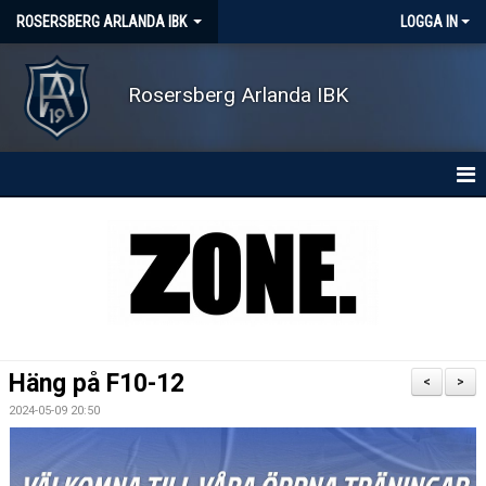
ROSERSBERG ARLANDA IBK
LOGGA IN
Rosersberg Arlanda IBK
HEM
NYHETER
OM KLUBBEN
KONTAKT
Häng på F10-12
<
>
KALENDER
2024-05-09 20:50
MATCHER