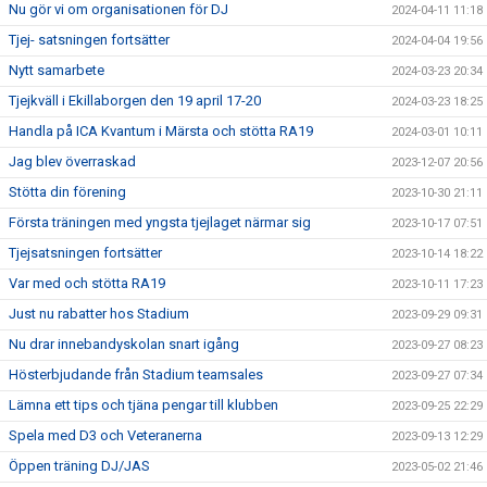
Nu gör vi om organisationen för DJ
2024-04-11 11:18
Tjej- satsningen fortsätter
2024-04-04 19:56
Nytt samarbete
2024-03-23 20:34
Tjejkväll i Ekillaborgen den 19 april 17-20
2024-03-23 18:25
Handla på ICA Kvantum i Märsta och stötta RA19
2024-03-01 10:11
Jag blev överraskad
2023-12-07 20:56
Stötta din förening
2023-10-30 21:11
Första träningen med yngsta tjejlaget närmar sig
2023-10-17 07:51
Tjejsatsningen fortsätter
2023-10-14 18:22
Var med och stötta RA19
2023-10-11 17:23
Just nu rabatter hos Stadium
2023-09-29 09:31
Nu drar innebandyskolan snart igång
2023-09-27 08:23
Hösterbjudande från Stadium teamsales
2023-09-27 07:34
Lämna ett tips och tjäna pengar till klubben
2023-09-25 22:29
Spela med D3 och Veteranerna
2023-09-13 12:29
Öppen träning DJ/JAS
2023-05-02 21:46