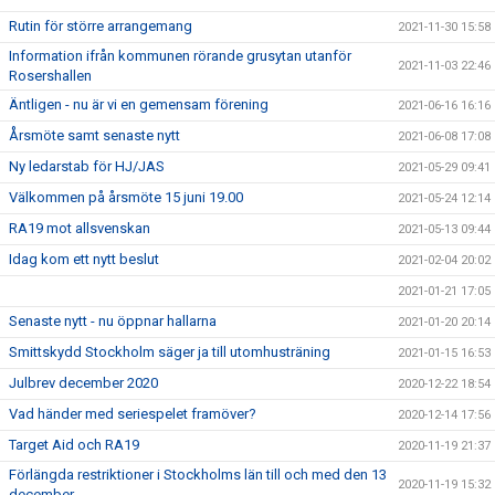
Rutin för större arrangemang
2021-11-30 15:58
Information ifrån kommunen rörande grusytan utanför
2021-11-03 22:46
Rosershallen
Äntligen - nu är vi en gemensam förening
2021-06-16 16:16
Årsmöte samt senaste nytt
2021-06-08 17:08
Ny ledarstab för HJ/JAS
2021-05-29 09:41
Välkommen på årsmöte 15 juni 19.00
2021-05-24 12:14
RA19 mot allsvenskan
2021-05-13 09:44
Idag kom ett nytt beslut
2021-02-04 20:02
2021-01-21 17:05
Senaste nytt - nu öppnar hallarna
2021-01-20 20:14
Smittskydd Stockholm säger ja till utomhusträning
2021-01-15 16:53
Julbrev december 2020
2020-12-22 18:54
Vad händer med seriespelet framöver?
2020-12-14 17:56
Target Aid och RA19
2020-11-19 21:37
Förlängda restriktioner i Stockholms län till och med den 13
2020-11-19 15:32
december