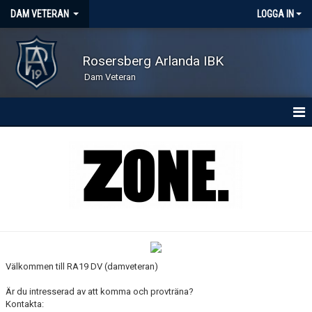
DAM VETERAN
LOGGA IN
Rosersberg Arlanda IBK
Dam Veteran
HEM
NYHETER
KONTAKT
KALENDER
MATCHER
Välkommen till RA19 DV (damveteran)
TRUPPEN
Är du intresserad av att komma och provträna?
Kontakta: