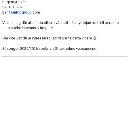
Birgitta Ahlzén
BILDGALLERI
0704815952
ban@airloggroup.com
DOKUMENT
Vi är ett lag där alla är på olika nivåer allt från nybörjare och till personer
som spelat innebandy tidigare.
Om inte just du är intresserad, sprid gärna detta vidare 😃
Säsongen 2025/2026 spelar vi i Stockholms veteranserie.