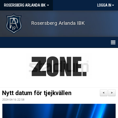
ROSERSBERG ARLANDA IBK
LOGGA IN
Rosersberg Arlanda IBK
HEM
NYHETER
OM KLUBBEN
KONTAKT
Nytt datum för tjejkvällen
<
>
KALENDER
2024-04-16 22:58
MATCHER