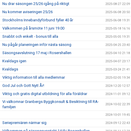
Nu drar säsongen 25/26 igång på riktigt
2025-08-27 22:09
Nu kommer aviseringen 25/26
2025-06-08 20:50
Stockholms Innebandyförbund fyller 40 år
2025-06-08 19:31
Välkommen på årsmöte 11 juni 19.00
2025-05-18 16:16
Snabbt och enkelt - bonus till alla
2025-05-05 19:31
Nu pågår planeringen inför nästa säsong
2025-04-25 23:40
Säsongsavslutning 17 maj i Rosershallen
2025-04-10 21:18
Kvaldags igen
2025-04-07 23:17
Kvaldags
2025-03-24 21:41
Viktig information till alla medlemmar
2025-02-05 19:34
God Jul och Gott Nytt År!
2024-12-20 12:57
Viktig och gratis digital utbildning för alla föräldrar
2024-11-01 09:12
Vi välkomnar Granbergs Byggkonsult & Besiktning till RA-
2024-10-02 22:39
familjen
2024-10-01 19:45
Seriepremiären närmar sig
2024-09-12 22:43
Välkommen på säsongsupptakt 14/9 i Rosershallen