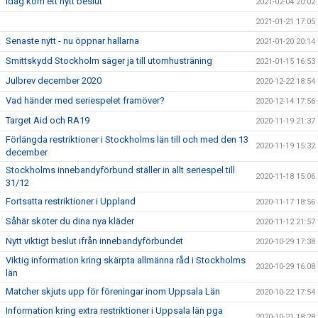
Idag kom ett nytt beslut
2021-02-04 20:02
2021-01-21 17:05
Senaste nytt - nu öppnar hallarna
2021-01-20 20:14
Smittskydd Stockholm säger ja till utomhusträning
2021-01-15 16:53
Julbrev december 2020
2020-12-22 18:54
Vad händer med seriespelet framöver?
2020-12-14 17:56
Target Aid och RA19
2020-11-19 21:37
Förlängda restriktioner i Stockholms län till och med den 13
2020-11-19 15:32
december
Stockholms innebandyförbund ställer in allt seriespel till
2020-11-18 15:06
31/12
Fortsatta restriktioner i Uppland
2020-11-17 18:56
Såhär sköter du dina nya kläder
2020-11-12 21:57
Nytt viktigt beslut ifrån innebandyförbundet
2020-10-29 17:38
Viktig information kring skärpta allmänna råd i Stockholms
2020-10-29 16:08
län
Matcher skjuts upp för föreningar inom Uppsala Län
2020-10-22 17:54
Information kring extra restriktioner i Uppsala län pga
2020-10-21 18:28