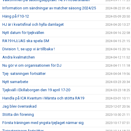
2024-09-11 17:23
Information om sändningar av matcher säsong 2024/25
2024-08-22 01:45
Häng på F10-12
2024-05-09 20:50
HJ är i kvartsfinal och hylla damlaget
2024-04-20 13:27
Nytt datum för tjejkvällen
2024-04-16 22:58
RA19 HJ/JAS ska spela SM
2024-04-15 21:15
Division 1, se upp vi är tillbaka !
2024-04-15 20:16
Andra kvalmatchen
2024-04-12 11:52
Nu gör vi om organisationen för DJ
2024-04-11 11:18
Tjej- satsningen fortsätter
2024-04-04 19:56
Nytt samarbete
2024-03-23 20:34
Tjejkväll i Ekillaborgen den 19 april 17-20
2024-03-23 18:25
Handla på ICA Kvantum i Märsta och stötta RA19
2024-03-01 10:11
Jag blev överraskad
2023-12-07 20:56
Stötta din förening
2023-10-30 21:11
Första träningen med yngsta tjejlaget närmar sig
2023-10-17 07:51
Tjejsatsningen fortsätter