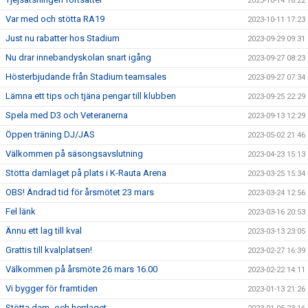
2023-10-14 18:22
Var med och stötta RA19
2023-10-11 17:23
Just nu rabatter hos Stadium
2023-09-29 09:31
Nu drar innebandyskolan snart igång
2023-09-27 08:23
Hösterbjudande från Stadium teamsales
2023-09-27 07:34
Lämna ett tips och tjäna pengar till klubben
2023-09-25 22:29
Spela med D3 och Veteranerna
2023-09-13 12:29
Öppen träning DJ/JAS
2023-05-02 21:46
Välkommen på säsongsavslutning
2023-04-23 15:13
Stötta damlaget på plats i K-Rauta Arena
2023-03-25 15:34
OBS! Ändrad tid för årsmötet 23 mars
2023-03-24 12:56
Fel länk
2023-03-16 20:53
Ännu ett lag till kval
2023-03-13 23:05
Grattis till kvalplatsen!
2023-02-27 16:39
Välkommen på årsmöte 26 mars 16.00
2023-02-22 14:11
Vi bygger för framtiden
2023-01-13 21:26
Stötta dam- och herrlaget