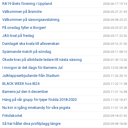
RA19 årets förening i Uppland
2026-06-17 19:14
Välkommen på årsmöte
2026-05-27 21:49
Välkommen på säsongsavslutning
2026-04-08 23:25
På onsdag fyller vi Borgen!
2026-03-23 07:25
JAS-kval på fredag
2026-03-17 22:56
Damlaget ska kvala till allsvenskan
2026-03-16 21:56
Spännande match på söndag
2026-03-11 08:10
Ökade krav på utbildade ledare till nästa säsong
2026-01-30 13:26
I morgon är det dags för Barnens Jul
2025-12-05 08:08
Julklappserbjudande från Stadium
2025-11-26 20:16
BLACK WEEK hos IB24
2025-11-22 11:38
Barnens jul den 6 december
2025-11-21 16:38
Häng på vår grupp för tjejer födda 2018-2020
2025-11-02 18:47
Nu kör vi igång innebandy för våra yngsta
2025-11-01 14:28
Fritidskortet
2025-09-18 07:45
Så här håller dina profilplagg längre
2025-09-08 18:00