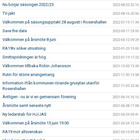
Nu börjar säsongen 2022/23
2022-08-23 22:16
TV-jakt
2022-08-16 20:56
Välkommen på säsongsupptakt 28 augusti i Rosershallen
2022-07-19 11:34
Save the date
2022-05-17 23:05
Välkommen på årsmöte 8 juni
2022-05-12 09:29
RA19tv söker utrustning
2022-01-23 19:00
Smittspridningen är hög
2022-01-19 17:22
Välkommen tillbaka Robin Johansson
2021-12-03 13:28
Rutin för större arrangemang
2021-11-30 15:58
Information ifrån kommunen rörande grusytan utanför
2021-11-03 22:46
Rosershallen
Äntligen - nu är vi en gemensam förening
2021-06-16 16:16
Årsmöte samt senaste nytt
2021-06-08 17:08
Ny ledarstab för HJ/JAS
2021-05-29 09:41
Välkommen på årsmöte 15 juni 19.00
2021-05-24 12:14
RA19 mot allsvenskan
2021-05-13 09:44