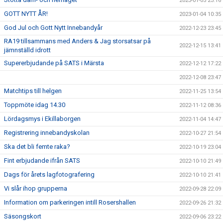
2023-01-05 23:16
GOTT NYTT ÅR!
2023-01-04 10:35
God Jul och Gott Nytt Innebandyår
2022-12-23 23:45
RA19 tillsammans med Anders & Jag storsatsar på
2022-12-15 13:41
jämnställd idrott
Supererbjudande på SATS i Märsta
2022-12-12 17:22
2022-12-08 23:47
Matchtips till helgen
2022-11-25 13:54
Toppmöte idag 14.30
2022-11-12 08:36
Lördagsmys i Ekillaborgen
2022-11-04 14:47
Registrering innebandyskolan
2022-10-27 21:54
Ska det bli femte raka?
2022-10-19 23:04
Fint erbjudande ifrån SATS
2022-10-10 21:49
Dags för årets lagfotografering
2022-10-10 21:41
Vi slår ihop grupperna
2022-09-28 22:09
Information om parkeringen intill Rosershallen
2022-09-26 21:32
Säsongskort
2022-09-06 23:22