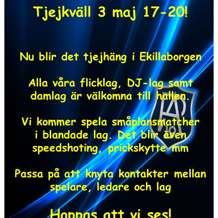
BILDGALLERI
DOKUMENT
LIVESÄNDNINGAR
SAMARBETSPARTNERS
RA19 PROFILSHOP STADIUM