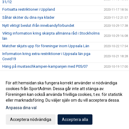
31/12
Fortsatta restriktioner i Uppland
2020-11-17 18:56
Såhär sköter du dina nya kläder
2020-11-12 21:57
Nytt viktigt beslut ifrån innebandyförbundet
2020-10-29 17:38
Viktig information kring skärpta allmänna råd i Stockholms
2020-10-29 16:08
län
Matcher skjuts upp för föreningar inom Uppsala Län
2020-10-22 17:54
Information kring extra restriktioner i Uppsala län pga
2020-10-21 18:28
Covid19
Häng på mustaschkampen-kampanjen med P05/07
2020-10-19 17:00
Nu drar innebandyskolan igång
2020-10-02 12:44
Robin ny sportchef för HJ
För att hemsidan ska fungera korrekt använder vi nödvändiga
2020-09-18 13:22
cookies från SportAdmin. Dessa går inte att stänga av.
Nu är säsongen igång
2020-09-14 20:50
Föreningen kan också använda frivilliga cookies, t.ex. för statistik
eller marknadsföring. Du väljer själv om du vill acceptera dessa.
Anpassa dina val
Cookie-inställningar
Gå till Webbversion
Acceptera nödvändiga
Acceptera alla