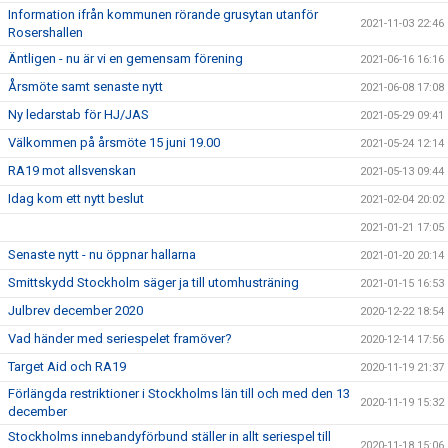
Information ifrån kommunen rörande grusytan utanför
2021-11-03 22:46
Rosershallen
Äntligen - nu är vi en gemensam förening
2021-06-16 16:16
Årsmöte samt senaste nytt
2021-06-08 17:08
Ny ledarstab för HJ/JAS
2021-05-29 09:41
Välkommen på årsmöte 15 juni 19.00
2021-05-24 12:14
RA19 mot allsvenskan
2021-05-13 09:44
Idag kom ett nytt beslut
2021-02-04 20:02
2021-01-21 17:05
Senaste nytt - nu öppnar hallarna
2021-01-20 20:14
Smittskydd Stockholm säger ja till utomhusträning
2021-01-15 16:53
Julbrev december 2020
2020-12-22 18:54
Vad händer med seriespelet framöver?
2020-12-14 17:56
Target Aid och RA19
2020-11-19 21:37
Förlängda restriktioner i Stockholms län till och med den 13
2020-11-19 15:32
december
Stockholms innebandyförbund ställer in allt seriespel till
2020-11-18 15:06