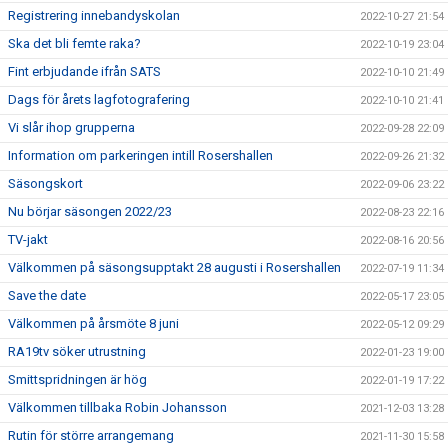
Registrering innebandyskolan
2022-10-27 21:54
Ska det bli femte raka?
2022-10-19 23:04
Fint erbjudande ifrån SATS
2022-10-10 21:49
Dags för årets lagfotografering
2022-10-10 21:41
Vi slår ihop grupperna
2022-09-28 22:09
Information om parkeringen intill Rosershallen
2022-09-26 21:32
Säsongskort
2022-09-06 23:22
Nu börjar säsongen 2022/23
2022-08-23 22:16
TV-jakt
2022-08-16 20:56
Välkommen på säsongsupptakt 28 augusti i Rosershallen
2022-07-19 11:34
Save the date
2022-05-17 23:05
Välkommen på årsmöte 8 juni
2022-05-12 09:29
RA19tv söker utrustning
2022-01-23 19:00
Smittspridningen är hög
2022-01-19 17:22
Välkommen tillbaka Robin Johansson
2021-12-03 13:28
Rutin för större arrangemang
2021-11-30 15:58