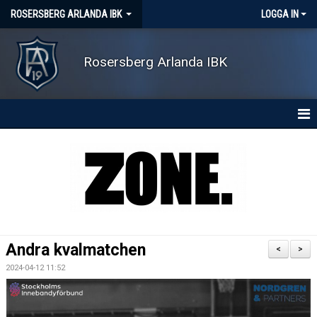
ROSERSBERG ARLANDA IBK
LOGGA IN
Rosersberg Arlanda IBK
HEM
NYHETER
OM KLUBBEN
KONTAKT
Andra kvalmatchen
<
>
KALENDER
2024-04-12 11:52
MATCHER