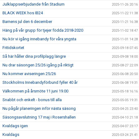
Julklappserbjudande från Stadium
2025-11-26 20:16
BLACK WEEK hos IB24
2025-11-22 11:38
Barnens jul den 6 december
2025-11-21 16:38
Häng på vår grupp för tjejer födda 2018-2020
2025-11-02 18:47
Nu kör vi igång innebandy för våra yngsta
2025-11-01 14:28
Fritidskortet
2025-09-18 07:45
Så här håller dina profilplagg längre
2025-09-08 18:00
Nu drar säsongen 25/26 igång på riktigt
2025-08-27 22:09
Nu kommer aviseringen 25/26
2025-06-08 20:50
Stockholms Innebandyförbund fyller 40 år
2025-06-08 19:31
Välkommen på årsmöte 11 juni 19.00
2025-05-18 16:16
Snabbt och enkelt - bonus till alla
2025-05-05 19:31
Nu pågår planeringen inför nästa säsong
2025-04-25 23:40
Säsongsavslutning 17 maj i Rosershallen
2025-04-10 21:18
Kvaldags igen
2025-04-07 23:17
Kvaldags
2025-03-24 21:41