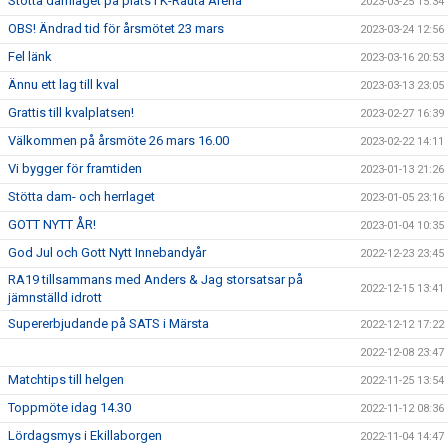
Stötta damlaget på plats i K-Rauta Arena
2023-03-25 15:34
OBS! Ändrad tid för årsmötet 23 mars
2023-03-24 12:56
Fel länk
2023-03-16 20:53
Ännu ett lag till kval
2023-03-13 23:05
Grattis till kvalplatsen!
2023-02-27 16:39
Välkommen på årsmöte 26 mars 16.00
2023-02-22 14:11
Vi bygger för framtiden
2023-01-13 21:26
Stötta dam- och herrlaget
2023-01-05 23:16
GOTT NYTT ÅR!
2023-01-04 10:35
God Jul och Gott Nytt Innebandyår
2022-12-23 23:45
RA19 tillsammans med Anders & Jag storsatsar på
2022-12-15 13:41
jämnställd idrott
Supererbjudande på SATS i Märsta
2022-12-12 17:22
2022-12-08 23:47
Matchtips till helgen
2022-11-25 13:54
Toppmöte idag 14.30
2022-11-12 08:36
Lördagsmys i Ekillaborgen
2022-11-04 14:47