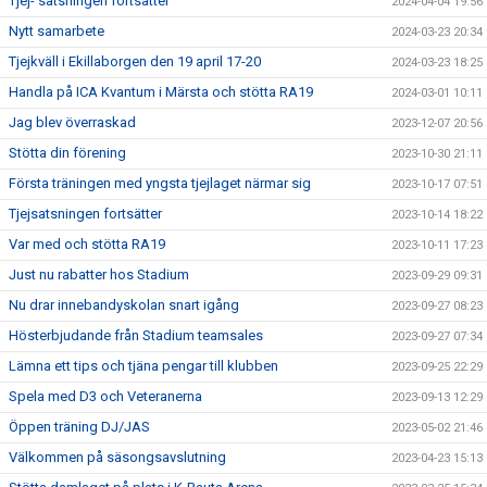
Tjej- satsningen fortsätter
2024-04-04 19:56
Nytt samarbete
2024-03-23 20:34
Tjejkväll i Ekillaborgen den 19 april 17-20
2024-03-23 18:25
Handla på ICA Kvantum i Märsta och stötta RA19
2024-03-01 10:11
Jag blev överraskad
2023-12-07 20:56
Stötta din förening
2023-10-30 21:11
Första träningen med yngsta tjejlaget närmar sig
2023-10-17 07:51
Tjejsatsningen fortsätter
2023-10-14 18:22
Var med och stötta RA19
2023-10-11 17:23
Just nu rabatter hos Stadium
2023-09-29 09:31
Nu drar innebandyskolan snart igång
2023-09-27 08:23
Hösterbjudande från Stadium teamsales
2023-09-27 07:34
Lämna ett tips och tjäna pengar till klubben
2023-09-25 22:29
Spela med D3 och Veteranerna
2023-09-13 12:29
Öppen träning DJ/JAS
2023-05-02 21:46
Välkommen på säsongsavslutning
2023-04-23 15:13