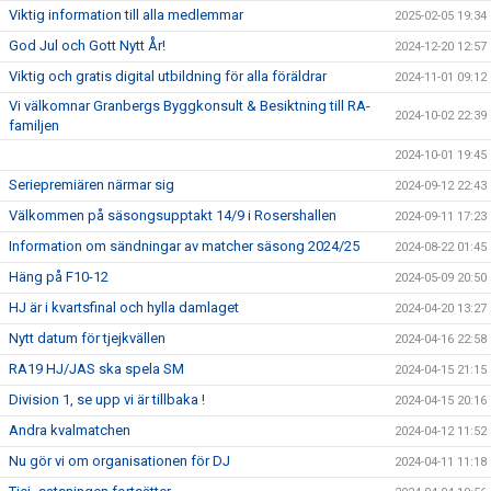
Viktig information till alla medlemmar
2025-02-05 19:34
God Jul och Gott Nytt År!
2024-12-20 12:57
Viktig och gratis digital utbildning för alla föräldrar
2024-11-01 09:12
Vi välkomnar Granbergs Byggkonsult & Besiktning till RA-
2024-10-02 22:39
familjen
2024-10-01 19:45
Seriepremiären närmar sig
2024-09-12 22:43
Välkommen på säsongsupptakt 14/9 i Rosershallen
2024-09-11 17:23
Information om sändningar av matcher säsong 2024/25
2024-08-22 01:45
Häng på F10-12
2024-05-09 20:50
HJ är i kvartsfinal och hylla damlaget
2024-04-20 13:27
Nytt datum för tjejkvällen
2024-04-16 22:58
RA19 HJ/JAS ska spela SM
2024-04-15 21:15
Division 1, se upp vi är tillbaka !
2024-04-15 20:16
Andra kvalmatchen
2024-04-12 11:52
Nu gör vi om organisationen för DJ
2024-04-11 11:18