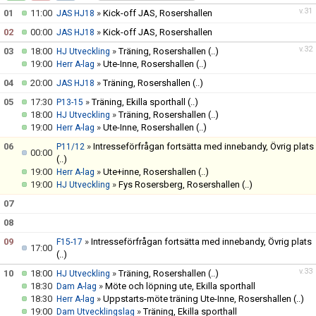
BILDGALLERI
v.31
01
11:00
»
Kick-off JAS, Rosershallen
JAS HJ18
02
00:00
»
Kick-off JAS, Rosershallen
JAS HJ18
DOKUMENT
v.32
03
18:00
»
Träning, Rosershallen
(..)
HJ Utveckling
19:00
»
Ute-Inne, Rosershallen
(..)
Herr A-lag
LIVESÄNDNINGAR
04
20:00
»
Träning, Rosershallen
(..)
JAS HJ18
SAMARBETSPARTNERS
05
17:30
»
Träning, Ekilla sporthall
(..)
P13-15
18:00
»
Träning, Rosershallen
(..)
HJ Utveckling
19:00
»
Ute-Inne, Rosershallen
(..)
Herr A-lag
RA19 PROFILSHOP STADIUM
06
»
Intresseförfrågan fortsätta med innebandy, Övrig plats
P11/12
00:00
(..)
19:00
»
Ute+inne, Rosershallen
(..)
Herr A-lag
19:00
»
Fys Rosersberg, Rosershallen
(..)
HJ Utveckling
07
08
09
»
Intresseförfrågan fortsätta med innebandy, Övrig plats
F15-17
17:00
(..)
v.33
10
18:00
»
Träning, Rosershallen
(..)
HJ Utveckling
18:30
»
Möte och löpning ute, Ekilla sporthall
Dam A-lag
18:30
»
Uppstarts-möte träning Ute-Inne, Rosershallen
(..)
Herr A-lag
19:00
»
Träning, Ekilla sporthall
Dam Utvecklingslag