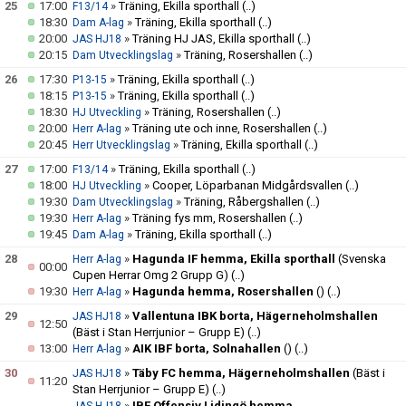
25
17:00
»
Träning, Ekilla sporthall
(..)
F13/14
18:30
»
Träning, Ekilla sporthall
(..)
Dam A-lag
20:00
»
Träning HJ JAS, Ekilla sporthall
(..)
JAS HJ18
20:15
»
Träning, Rosershallen
(..)
Dam Utvecklingslag
26
17:30
»
Träning, Ekilla sporthall
(..)
P13-15
18:15
»
Träning, Ekilla sporthall
(..)
P13-15
18:30
»
Träning, Rosershallen
(..)
HJ Utveckling
20:00
»
Träning ute och inne, Rosershallen
(..)
Herr A-lag
20:45
»
Träning, Ekilla sporthall
(..)
Herr Utvecklingslag
27
17:00
»
Träning, Ekilla sporthall
(..)
F13/14
18:00
»
Cooper, Löparbanan Midgårdsvallen
(..)
HJ Utveckling
19:30
»
Träning, Råbergshallen
(..)
Dam Utvecklingslag
19:30
»
Träning fys mm, Rosershallen
(..)
Herr A-lag
19:45
»
Träning, Ekilla sporthall
(..)
Dam A-lag
28
»
Hagunda IF hemma, Ekilla sporthall
(Svenska
Herr A-lag
00:00
Cupen Herrar Omg 2 Grupp G)
(..)
19:30
»
Hagunda hemma, Rosershallen
()
(..)
Herr A-lag
29
»
Vallentuna IBK borta, Hägerneholmshallen
JAS HJ18
12:50
(Bäst i Stan Herrjunior – Grupp E)
(..)
13:00
»
AIK IBF borta, Solnahallen
()
(..)
Herr A-lag
30
»
Täby FC hemma, Hägerneholmshallen
(Bäst i
JAS HJ18
11:20
Stan Herrjunior – Grupp E)
(..)
»
IBF Offensiv Lidingö hemma,