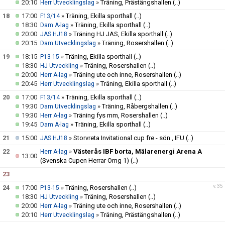
20:10
»
Träning, Prästängshallen
(..)
Herr Utvecklingslag
18
17:00
»
Träning, Ekilla sporthall
(..)
F13/14
18:30
»
Träning, Ekilla sporthall
(..)
Dam A-lag
20:00
»
Träning HJ JAS, Ekilla sporthall
(..)
JAS HJ18
20:15
»
Träning, Rosershallen
(..)
Dam Utvecklingslag
19
18:15
»
Träning, Ekilla sporthall
(..)
P13-15
18:30
»
Träning, Rosershallen
(..)
HJ Utveckling
20:00
»
Träning ute och inne, Rosershallen
(..)
Herr A-lag
20:45
»
Träning, Ekilla sporthall
(..)
Herr Utvecklingslag
20
17:00
»
Träning, Ekilla sporthall
(..)
F13/14
19:30
»
Träning, Råbergshallen
(..)
Dam Utvecklingslag
19:30
»
Träning fys mm, Rosershallen
(..)
Herr A-lag
19:45
»
Träning, Ekilla sporthall
(..)
Dam A-lag
21
15:00
»
Storvreta Invitational cup fre - sön , IFU
(..)
JAS HJ18
22
»
Västerås IBF borta, Mälarenergi Arena A
Herr A-lag
13:00
(Svenska Cupen Herrar Omg 1)
(..)
23
v.35
24
17:00
»
Träning, Rosershallen
(..)
P13-15
18:30
»
Träning, Rosershallen
(..)
HJ Utveckling
20:00
»
Träning ute och inne, Rosershallen
(..)
Herr A-lag
20:10
»
Träning, Prästängshallen
(..)
Herr Utvecklingslag