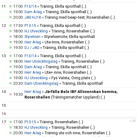
11
17:00
»
Träning, Ekilla sporthall
(..)
F13/14
19:00
»
Träning, Ekilla sporthall
(..)
Dam A-lag
20:00
»
Träning med beep-test, Rosershallen
(..)
JAS HJ18
12
17:30
»
Träning, Ekilla sporthall
(..)
P13-15
18:00
»
Träning, Rosershallen
(..)
HJ Utveckling
18:00
»
Styrelsemöte, Ekilla sporthall
Styrelsen
19:00
»
Ute-Inne, Rosershallen
(..)
Herr A-lag
19:30
»
Träning, Ekilla sporthall
(..)
DJ / JAS
13
17:00
»
Träning, Ekilla sporthall
(..)
F13/14
18:00
»
Träning, Rosershallen
(..)
Herr Utvecklingslag
19:00
»
Träning, Ekilla sporthall
(..)
Dam A-lag
19:00
»
Ute+ inne, Rosershallen
(..)
Herr A-lag
19:00
»
Fys Valsta, Övrig plats
(..)
HJ Utveckling
20:30
»
Träning, Ekilla sporthall
Dam Utvecklingslag
14
»
Järfälla Bele IBF Allsvenskan hemma,
Herr A-lag
19:30
Rosershallen
(Träningsmatcher Uppland)
(..)
15
16
v.34
17
17:00
»
Träning, Rosershallen
(..)
P13-15
18:30
»
Träning, Rosershallen
(..)
HJ Utveckling
20:00
»
Träning ute och inne, Rosershallen
(..)
Herr A-lag