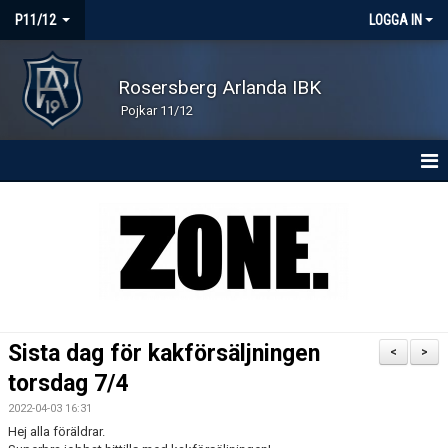
P11/12
LOGGA IN
Rosersberg Arlanda IBK
Pojkar 11/12
HEM
NYHETER
KONTAKT
KALENDER
Sista dag för kakförsäljningen
<
>
MATCHER
torsdag 7/4
2022-04-03 16:31
TRUPPEN
Hej alla föräldrar.