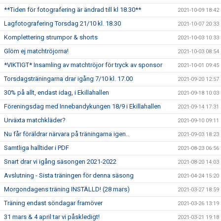
**Tiden för fotografering är ändrad till kl 18.30**
2021-10-09 18:42
Lagfotografering Torsdag 21/10 kl. 18.30
2021-10-07 20:33
Komplettering strumpor & shorts
2021-10-03 10:33
Glöm ej matchtröjorna!
2021-10-03 08:54
*VIKTIGT* Insamling av matchtröjor för tryck av sponsor
2021-10-01 09:45
Torsdagsträningarna drar igång 7/10 kl. 17.00
2021-09-20 12:57
30% på allt, endast idag, i Ekillahallen
2021-09-18 10:03
Föreningsdag med Innebandykungen 18/9 i Ekillahallen
2021-09-14 17:31
Urväxta matchkläder?
2021-09-10 09:11
Nu får föräldrar närvara på träningarna igen..
2021-09-03 18:23
Samtliga halltider i PDF
2021-08-23 06:56
Snart drar vi igång säsongen 2021-2022
2021-08-20 14:03
Avslutning - Sista träningen för denna säsong
2021-04-24 15:20
Morgondagens träning INSTÄLLD! (28 mars)
2021-03-27 18:59
Träning endast söndagar framöver
2021-03-26 13:19
31 mars & 4 april tar vi påskledigt!
2021-03-21 19:18