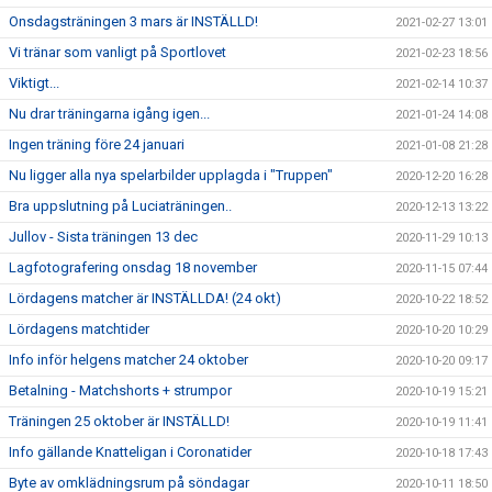
Onsdagsträningen 3 mars är INSTÄLLD!
2021-02-27 13:01
Vi tränar som vanligt på Sportlovet
2021-02-23 18:56
Viktigt...
2021-02-14 10:37
Nu drar träningarna igång igen...
2021-01-24 14:08
Ingen träning före 24 januari
2021-01-08 21:28
Nu ligger alla nya spelarbilder upplagda i "Truppen"
2020-12-20 16:28
Bra uppslutning på Luciaträningen..
2020-12-13 13:22
Jullov - Sista träningen 13 dec
2020-11-29 10:13
Lagfotografering onsdag 18 november
2020-11-15 07:44
Lördagens matcher är INSTÄLLDA! (24 okt)
2020-10-22 18:52
Lördagens matchtider
2020-10-20 10:29
Info inför helgens matcher 24 oktober
2020-10-20 09:17
Betalning - Matchshorts + strumpor
2020-10-19 15:21
Träningen 25 oktober är INSTÄLLD!
2020-10-19 11:41
Info gällande Knatteligan i Coronatider
2020-10-18 17:43
Byte av omklädningsrum på söndagar
2020-10-11 18:50