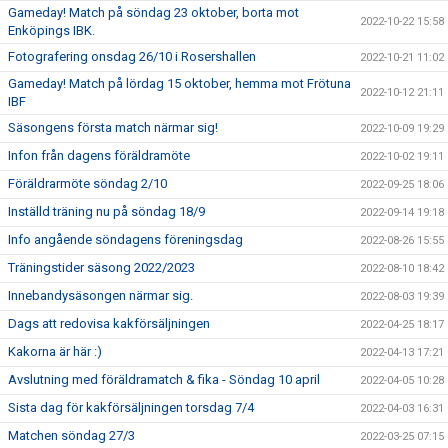
Gameday! Match på söndag 23 oktober, borta mot
2022-10-22 15:58
Enköpings IBK.
Fotografering onsdag 26/10 i Rosershallen
2022-10-21 11:02
Gameday! Match på lördag 15 oktober, hemma mot Frötuna
2022-10-12 21:11
IBF
Säsongens första match närmar sig!
2022-10-09 19:29
Infon från dagens föräldramöte
2022-10-02 19:11
Föräldrarmöte söndag 2/10
2022-09-25 18:06
Inställd träning nu på söndag 18/9
2022-09-14 19:18
Info angående söndagens föreningsdag
2022-08-26 15:55
Träningstider säsong 2022/2023
2022-08-10 18:42
Innebandysäsongen närmar sig.
2022-08-03 19:39
Dags att redovisa kakförsäljningen
2022-04-25 18:17
Kakorna är här :)
2022-04-13 17:21
Avslutning med föräldramatch & fika - Söndag 10 april
2022-04-05 10:28
Sista dag för kakförsäljningen torsdag 7/4
2022-04-03 16:31
Matchen söndag 27/3
2022-03-25 07:15