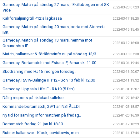
Gameday! Match på söndag 27 mars, i Ekillaborgen mot SK
2022-03-23 07:23
Vide
Kakförsäljning till P12:s lagkassa
2022-03-17 18:25
Gameday! Match på söndag 20 mars, borta mot Storvreta
2022-03-16 15:45
IBK
Gameday! Match på söndag 13 mars, hemma mot
2022-03-12 16:00
Örsundsbro IF
Match, hallansvar & föräldrarinfo nu på söndag 13/3
2022-03-10 07:38
Gameday! Bortamatch mot Estuna IF, 6 mars kl 11.00
2022-03-04 19:44
Skotträning med HJ16 imorgon torsdag..
2022-02-16 20:07
Gameday! RA19-Bälinge IF P12 - Sön 13 feb kl 12.00
2022-02-11 19:32
Gameday! Uppsala Life IF - RA19 (5 feb)
2022-01-31 15:07
Dålig respons på skickad kallelse..
2022-01-27 16:42
Kommande bortamatch, 29/1 är INSTÄLLD!
2022-01-23 18:57
Ny tid för samling inför matchen på fredag..
2022-01-20 16:39
Bortamatch fredag 21 jan kl 18.30
2022-01-17 18:29
Rutiner hallansvar - Kiosk, covidbevis, m.m.
2022-01-14 17:44