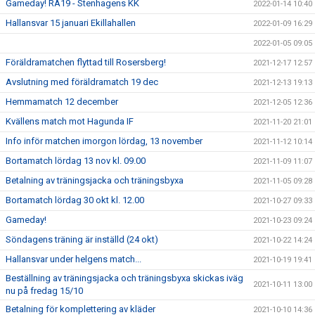
Gameday! RA19 - Stenhagens KK
2022-01-14 10:40
Hallansvar 15 januari Ekillahallen
2022-01-09 16:29
2022-01-05 09:05
Föräldramatchen flyttad till Rosersberg!
2021-12-17 12:57
Avslutning med föräldramatch 19 dec
2021-12-13 19:13
Hemmamatch 12 december
2021-12-05 12:36
Kvällens match mot Hagunda IF
2021-11-20 21:01
Info inför matchen imorgon lördag, 13 november
2021-11-12 10:14
Bortamatch lördag 13 nov kl. 09.00
2021-11-09 11:07
Betalning av träningsjacka och träningsbyxa
2021-11-05 09:28
Bortamatch lördag 30 okt kl. 12.00
2021-10-27 09:33
Gameday!
2021-10-23 09:24
Söndagens träning är inställd (24 okt)
2021-10-22 14:24
Hallansvar under helgens match...
2021-10-19 19:41
Beställning av träningsjacka och träningsbyxa skickas iväg
2021-10-11 13:00
nu på fredag 15/10
Betalning för komplettering av kläder
2021-10-10 14:36