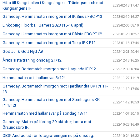
Hitta till Kungshallen i Kungsängen... Träningsmatch mot
2023-02-18 17:47
Kungsängens IF
Gameday! Hemmamatch imorgon mot IK Sirius FBC P13
2023-02-10 16:27
Linköping Floorball Games 2023 (15-16 april)
2023-02-05 08:19
Gameday! Hemmamatch imorgon mot Bålsta FBC PF12!
2023-01-20 18:57
Gameday! Hemmamatch imorgon mot Tierp IBK P12
2023-01-13 17:44
God Jul & Gott Nytt År!
2022-12-21 20:44
Årets sista träning onsdag 21/12
2022-12-18 16:25
Gameday! Bortamatch imorgon mot Hagunda IF P12
2022-12-09 16:04
Hemmamatch och hallansvar 3/12!
2022-11-27 11:19
Gameday! Bortamatch imorgon mot Fjärdhundra SK P/F11-
2022-11-19 17:56
13
Gameday! Hemmamatch imorgon mot Stenhagens KK
2022-11-12 18:53
P11/12!
Hemmamatch med hallansvar på söndag 13/11
2022-11-07 20:15
Gameday! Match på lördag 29 oktober, borta mot
2022-10-28 16:49
Örsundsbro IF.
OBS! Ändrad tid för fotograferingen nu på onsdag.
2022-10-24 16:32