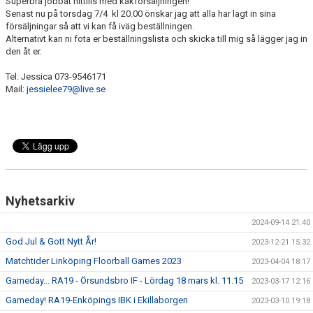
Superbra jobbat hittills med kakförsäljningen!
BILDGALLERI
Senast nu på torsdag 7/4
kl 20.00 önskar jag att alla har lagt in sina
försäljningar så att vi kan få iväg beställningen.
DOKUMENT
Alternativt kan ni fota er beställningslista och skicka till mig så lägger jag in
den åt er.
Tel:
Jessica 073-9546171
Mail:
jessielee79@live.se
Nyhetsarkiv
2024-09-14 21:40
God Jul & Gott Nytt År!
2023-12-21 15:32
Matchtider Linköping Floorball Games 2023
2023-04-04 18:17
Gameday... RA19 - Örsundsbro IF - Lördag 18 mars kl. 11.15
2023-03-17 12:16
Gameday! RA19-Enköpings IBK i Ekillaborgen
2023-03-10 19:18