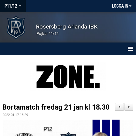
P11/12
LOGGA IN
Rosersberg Arlanda IBK
Pojkar 11/12
HEM
NYHETER
KONTAKT
KALENDER
Bortamatch fredag 21 jan kl 18.30
<
>
MATCHER
2022-01-17 18:29
TRUPPEN