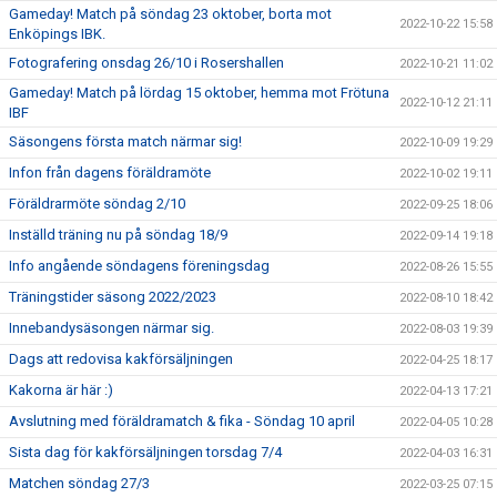
Gameday! Match på söndag 23 oktober, borta mot
2022-10-22 15:58
Enköpings IBK.
Fotografering onsdag 26/10 i Rosershallen
2022-10-21 11:02
Gameday! Match på lördag 15 oktober, hemma mot Frötuna
2022-10-12 21:11
IBF
Säsongens första match närmar sig!
2022-10-09 19:29
Infon från dagens föräldramöte
2022-10-02 19:11
Föräldrarmöte söndag 2/10
2022-09-25 18:06
Inställd träning nu på söndag 18/9
2022-09-14 19:18
Info angående söndagens föreningsdag
2022-08-26 15:55
Träningstider säsong 2022/2023
2022-08-10 18:42
Innebandysäsongen närmar sig.
2022-08-03 19:39
Dags att redovisa kakförsäljningen
2022-04-25 18:17
Kakorna är här :)
2022-04-13 17:21
Avslutning med föräldramatch & fika - Söndag 10 april
2022-04-05 10:28
Sista dag för kakförsäljningen torsdag 7/4
2022-04-03 16:31
Matchen söndag 27/3
2022-03-25 07:15