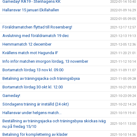
Gameday! RA19 - Stenhagens KK
2022-01-14 10:40
Hallansvar 15 januari Ekillahallen
2022-01-09 16:29
2022-01-05 09:05
Föräldramatchen flyttad till Rosersberg!
2021-12-17 12:57
Avslutning med föräldramatch 19 dec
2021-12-13 19:13
Hemmamatch 12 december
2021-12-05 12:36
Kvällens match mot Hagunda IF
2021-11-20 21:01
Info inför matchen imorgon lördag, 13 november
2021-11-12 10:14
Bortamatch lördag 13 nov kl. 09.00
2021-11-09 11:07
Betalning av träningsjacka och träningsbyxa
2021-11-05 09:28
Bortamatch lördag 30 okt kl. 12.00
2021-10-27 09:33
Gameday!
2021-10-23 09:24
Söndagens träning är inställd (24 okt)
2021-10-22 14:24
Hallansvar under helgens match...
2021-10-19 19:41
Beställning av träningsjacka och träningsbyxa skickas iväg
2021-10-11 13:00
nu på fredag 15/10
Betalning för komplettering av kläder
2021-10-10 14:36