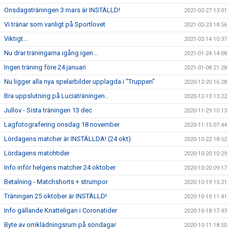
Onsdagsträningen 3 mars är INSTÄLLD!
2021-02-27 13:01
Vi tränar som vanligt på Sportlovet
2021-02-23 18:56
Viktigt...
2021-02-14 10:37
Nu drar träningarna igång igen...
2021-01-24 14:08
Ingen träning före 24 januari
2021-01-08 21:28
Nu ligger alla nya spelarbilder upplagda i "Truppen"
2020-12-20 16:28
Bra uppslutning på Luciaträningen..
2020-12-13 13:22
Jullov - Sista träningen 13 dec
2020-11-29 10:13
Lagfotografering onsdag 18 november
2020-11-15 07:44
Lördagens matcher är INSTÄLLDA! (24 okt)
2020-10-22 18:52
Lördagens matchtider
2020-10-20 10:29
Info inför helgens matcher 24 oktober
2020-10-20 09:17
Betalning - Matchshorts + strumpor
2020-10-19 15:21
Träningen 25 oktober är INSTÄLLD!
2020-10-19 11:41
Info gällande Knatteligan i Coronatider
2020-10-18 17:43
Byte av omklädningsrum på söndagar
2020-10-11 18:50