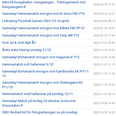
Hitta till Kungshallen i Kungsängen... Träningsmatch mot
2023-02-18 17:47
Kungsängens IF
Gameday! Hemmamatch imorgon mot IK Sirius FBC P13
2023-02-10 16:27
Linköping Floorball Games 2023 (15-16 april)
2023-02-05 08:19
Gameday! Hemmamatch imorgon mot Bålsta FBC PF12!
2023-01-20 18:57
Gameday! Hemmamatch imorgon mot Tierp IBK P12
2023-01-13 17:44
God Jul & Gott Nytt År!
2022-12-21 20:44
Årets sista träning onsdag 21/12
2022-12-18 16:25
Gameday! Bortamatch imorgon mot Hagunda IF P12
2022-12-09 16:04
Hemmamatch och hallansvar 3/12!
2022-11-27 11:19
Gameday! Bortamatch imorgon mot Fjärdhundra SK P/F11-
2022-11-19 17:56
13
Gameday! Hemmamatch imorgon mot Stenhagens KK
2022-11-12 18:53
P11/12!
Hemmamatch med hallansvar på söndag 13/11
2022-11-07 20:15
Gameday! Match på lördag 29 oktober, borta mot
2022-10-28 16:49
Örsundsbro IF.
OBS! Ändrad tid för fotograferingen nu på onsdag.
2022-10-24 16:32