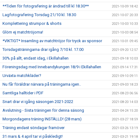
**Tiden för fotografering är ändrad till kl 18.30**
2021-10-09 18:42
Lagfotografering Torsdag 21/10 kl. 18.30
2021-10-07 20:33
Komplettering strumpor & shorts
2021-10-03 10:33
Glöm ej matchtröjorna!
2021-10-03 08:54
*VIKTIGT* Insamling av matchtröjor för tryck av sponsor
2021-10-01 09:45
Torsdagsträningarna drar igång 7/10 kl. 17.00
2021-09-20 12:57
30% på allt, endast idag, i Ekillahallen
2021-09-18 10:03
Föreningsdag med Innebandykungen 18/9 i Ekillahallen
2021-09-14 17:31
Urväxta matchkläder?
2021-09-10 09:11
Nu får föräldrar närvara på träningarna igen..
2021-09-03 18:23
Samtliga halltider i PDF
2021-08-23 06:56
Snart drar vi igång säsongen 2021-2022
2021-08-20 14:03
Avslutning - Sista träningen för denna säsong
2021-04-24 15:20
Morgondagens träning INSTÄLLD! (28 mars)
2021-03-27 18:59
Träning endast söndagar framöver
2021-03-26 13:19
31 mars & 4 april tar vi påskledigt!
2021-03-21 19:18