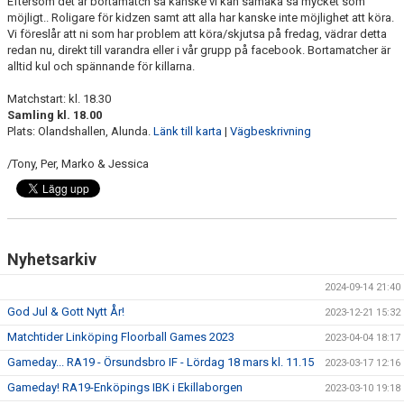
Eftersom det är bortamatch så kanske vi kan samåka så mycket som
möjligt.. Roligare för kidzen samt att alla har kanske inte möjlighet att köra.
Vi föreslår att ni som har problem att köra/skjutsa på fredag, vädrar detta
redan nu, direkt till varandra eller i vår grupp på facebook. Bortamatcher är
alltid kul och spännande för killarna.
Matchstart: kl. 18.30
Samling kl. 18.00
Plats: Olandshallen, Alunda.
Länk till karta
|
Vägbeskrivning
/Tony, Per, Marko & Jessica
Nyhetsarkiv
2024-09-14 21:40
God Jul & Gott Nytt År!
2023-12-21 15:32
Matchtider Linköping Floorball Games 2023
2023-04-04 18:17
Gameday... RA19 - Örsundsbro IF - Lördag 18 mars kl. 11.15
2023-03-17 12:16
Gameday! RA19-Enköpings IBK i Ekillaborgen
2023-03-10 19:18