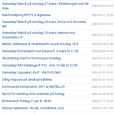
Gameday! Match på söndag 27 mars, i Ekillaborgen mot SK
2022-03-23 07:23
Vide
Kakförsäljning till P12:s lagkassa
2022-03-17 18:25
Gameday! Match på söndag 20 mars, borta mot Storvreta
2022-03-16 15:45
IBK
Gameday! Match på söndag 13 mars, hemma mot
2022-03-12 16:00
Örsundsbro IF
Match, hallansvar & föräldrarinfo nu på söndag 13/3
2022-03-10 07:38
Gameday! Bortamatch mot Estuna IF, 6 mars kl 11.00
2022-03-04 19:44
Skotträning med HJ16 imorgon torsdag..
2022-02-16 20:07
Gameday! RA19-Bälinge IF P12 - Sön 13 feb kl 12.00
2022-02-11 19:32
Gameday! Uppsala Life IF - RA19 (5 feb)
2022-01-31 15:07
Dålig respons på skickad kallelse..
2022-01-27 16:42
Kommande bortamatch, 29/1 är INSTÄLLD!
2022-01-23 18:57
Ny tid för samling inför matchen på fredag..
2022-01-20 16:39
Bortamatch fredag 21 jan kl 18.30
2022-01-17 18:29
Rutiner hallansvar - Kiosk, covidbevis, m.m.
2022-01-14 17:44