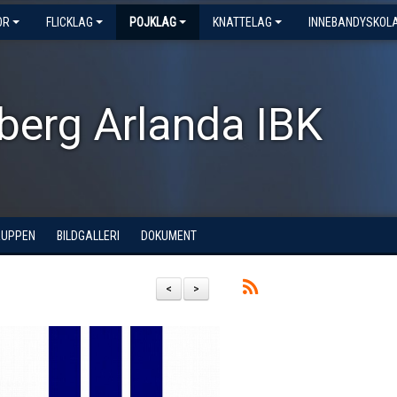
OR
FLICKLAG
POJKLAG
KNATTELAG
INNEBANDYSKOL
berg Arlanda IBK
RUPPEN
BILDGALLERI
DOKUMENT
<
>