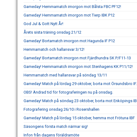
Gameday! Hemmamatch imorgon mot Bålsta FBC PF12!
Gameday! Hemmamatch imorgon mot Tierp IBK P12
God Jul & Gott Nytt År!
Årets sista träning onsdag 21/12
Gameday! Bortamatch imorgon mot Hagunda IF P12
Hemmamatch och hallansvar 3/12!
Gameday! Bortamatch imorgon mot Fjärdhundra SK P/F11-13
Gameday! Hemmamatch imorgon mot Stenhagens KK P11/12!
Hemmamatch med hallansvar på söndag 13/11
Gameday! Match på lördag 29 oktober, borta mot Örsundsbro IF.
OBS! Ändrad tid för fotograferingen nu på onsdag.
Gameday! Match på söndag 23 oktober, borta mot Enköpings IB
Fotografering onsdag 26/10 i Rosershallen
Gameday! Match på lördag 15 oktober, hemma mot Frötuna IBF
Säsongens första match närmar sig!
Infon från dagens föräldramöte