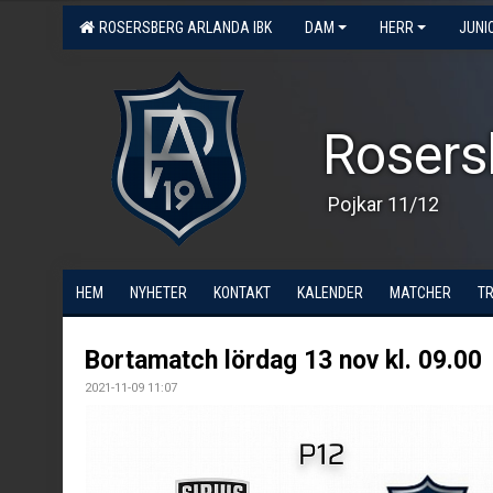
ROSERSBERG ARLANDA IBK
DAM
HERR
JUNI
Rosers
Pojkar 11/12
HEM
NYHETER
KONTAKT
KALENDER
MATCHER
T
Bortamatch lördag 13 nov kl. 09.00
2021-11-09 11:07