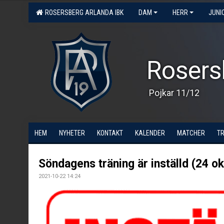
ROSERSBERG ARLANDA IBK
DAM
HERR
JUNI
Rosers
Pojkar 11/12
HEM
NYHETER
KONTAKT
KALENDER
MATCHER
T
Söndagens träning är inställd (24 ok
2021-10-22 14:24