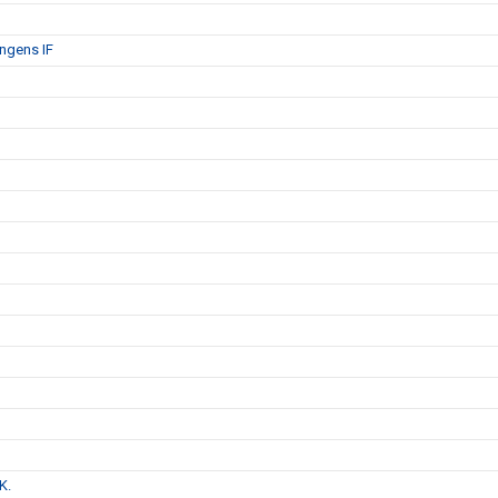
ängens IF
K.