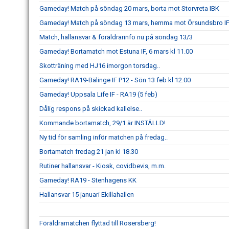
Gameday! Match på söndag 20 mars, borta mot Storvreta IBK
Gameday! Match på söndag 13 mars, hemma mot Örsundsbro I
Match, hallansvar & föräldrarinfo nu på söndag 13/3
Gameday! Bortamatch mot Estuna IF, 6 mars kl 11.00
Skotträning med HJ16 imorgon torsdag..
Gameday! RA19-Bälinge IF P12 - Sön 13 feb kl 12.00
Gameday! Uppsala Life IF - RA19 (5 feb)
Dålig respons på skickad kallelse..
Kommande bortamatch, 29/1 är INSTÄLLD!
Ny tid för samling inför matchen på fredag..
Bortamatch fredag 21 jan kl 18.30
Rutiner hallansvar - Kiosk, covidbevis, m.m.
Gameday! RA19 - Stenhagens KK
Hallansvar 15 januari Ekillahallen
Föräldramatchen flyttad till Rosersberg!