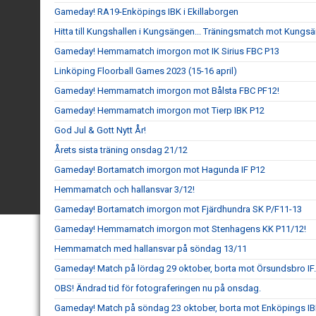
Gameday! RA19-Enköpings IBK i Ekillaborgen
Hitta till Kungshallen i Kungsängen... Träningsmatch mot Kungs
Gameday! Hemmamatch imorgon mot IK Sirius FBC P13
Linköping Floorball Games 2023 (15-16 april)
Gameday! Hemmamatch imorgon mot Bålsta FBC PF12!
Gameday! Hemmamatch imorgon mot Tierp IBK P12
God Jul & Gott Nytt År!
Årets sista träning onsdag 21/12
Gameday! Bortamatch imorgon mot Hagunda IF P12
Hemmamatch och hallansvar 3/12!
Gameday! Bortamatch imorgon mot Fjärdhundra SK P/F11-13
Gameday! Hemmamatch imorgon mot Stenhagens KK P11/12!
Hemmamatch med hallansvar på söndag 13/11
Gameday! Match på lördag 29 oktober, borta mot Örsundsbro IF.
OBS! Ändrad tid för fotograferingen nu på onsdag.
Gameday! Match på söndag 23 oktober, borta mot Enköpings IB