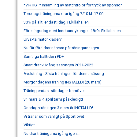
*VIKTIGT* Insamling av matchtröjor för tryck av sponsor
Torsdagsträningarna drar igång 7/10 kl. 17.00
30% på allt, endast idag, i Ekillahallen
Föreningsdag med Innebandykungen 18/9 i Ekillahallen
Urväxta matchkläder?
Nu får föräldrar närvara på träningarna igen..
Samtliga halltider i PDF
Snart drar vi igång säsongen 2021-2022
Avslutning - Sista träningen för denna säsong
Morgondagens träning INSTÄLLD! (28 mars)
Träning endast söndagar framöver
31 mars & 4 april tar vi påskledigt!
Onsdagsträningen 3 mars är INSTÄLLD!
Vi tränar som vanligt på Sportlovet
Viktigt...
Nu drar träningarna igång igen...