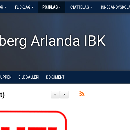
OR
FLICKLAG
POJKLAG
KNATTELAG
INNEBANDYSKOL
berg Arlanda IBK
RUPPEN
BILDGALLERI
DOKUMENT
t)
<
>