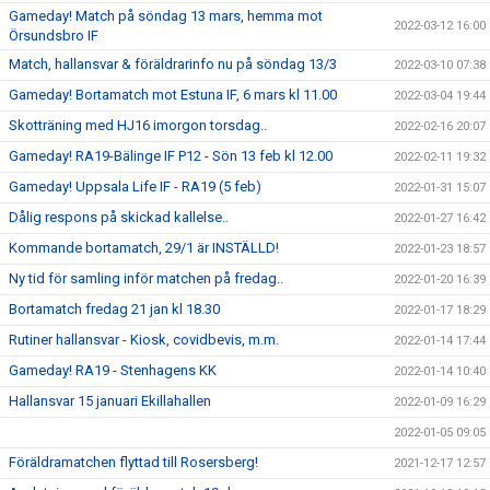
Gameday! Match på söndag 13 mars, hemma mot
2022-03-12 16:00
Örsundsbro IF
Match, hallansvar & föräldrarinfo nu på söndag 13/3
2022-03-10 07:38
Gameday! Bortamatch mot Estuna IF, 6 mars kl 11.00
2022-03-04 19:44
Skotträning med HJ16 imorgon torsdag..
2022-02-16 20:07
Gameday! RA19-Bälinge IF P12 - Sön 13 feb kl 12.00
2022-02-11 19:32
Gameday! Uppsala Life IF - RA19 (5 feb)
2022-01-31 15:07
Dålig respons på skickad kallelse..
2022-01-27 16:42
Kommande bortamatch, 29/1 är INSTÄLLD!
2022-01-23 18:57
Ny tid för samling inför matchen på fredag..
2022-01-20 16:39
Bortamatch fredag 21 jan kl 18.30
2022-01-17 18:29
Rutiner hallansvar - Kiosk, covidbevis, m.m.
2022-01-14 17:44
Gameday! RA19 - Stenhagens KK
2022-01-14 10:40
Hallansvar 15 januari Ekillahallen
2022-01-09 16:29
2022-01-05 09:05
Föräldramatchen flyttad till Rosersberg!
2021-12-17 12:57