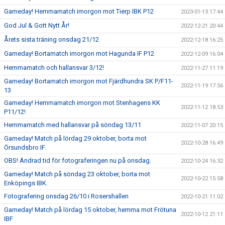
Gameday! Hemmamatch imorgon mot Tierp IBK P12
2023-01-13 17:44
God Jul & Gott Nytt År!
2022-12-21 20:44
Årets sista träning onsdag 21/12
2022-12-18 16:25
Gameday! Bortamatch imorgon mot Hagunda IF P12
2022-12-09 16:04
Hemmamatch och hallansvar 3/12!
2022-11-27 11:19
Gameday! Bortamatch imorgon mot Fjärdhundra SK P/F11-
2022-11-19 17:56
13
Gameday! Hemmamatch imorgon mot Stenhagens KK
2022-11-12 18:53
P11/12!
Hemmamatch med hallansvar på söndag 13/11
2022-11-07 20:15
Gameday! Match på lördag 29 oktober, borta mot
2022-10-28 16:49
Örsundsbro IF.
OBS! Ändrad tid för fotograferingen nu på onsdag.
2022-10-24 16:32
Gameday! Match på söndag 23 oktober, borta mot
2022-10-22 15:58
Enköpings IBK.
Fotografering onsdag 26/10 i Rosershallen
2022-10-21 11:02
Gameday! Match på lördag 15 oktober, hemma mot Frötuna
2022-10-12 21:11
IBF