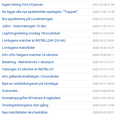
Ingen träning före 24 januari
2021-01-08 21:28
Nu ligger alla nya spelarbilder upplagda i "Truppen"
2020-12-20 16:28
Bra uppslutning på Luciaträningen..
2020-12-13 13:22
Jullov - Sista träningen 13 dec
2020-11-29 10:13
Lagfotografering onsdag 18 november
2020-11-15 07:44
Lördagens matcher är INSTÄLLDA! (24 okt)
2020-10-22 18:52
Lördagens matchtider
2020-10-20 10:29
Info inför helgens matcher 24 oktober
2020-10-20 09:17
Betalning - Matchshorts + strumpor
2020-10-19 15:21
Träningen 25 oktober är INSTÄLLD!
2020-10-19 11:41
Info gällande Knatteligan i Coronatider
2020-10-18 17:43
Byte av omklädningsrum på söndagar
2020-10-11 18:50
Dokument...
2020-10-08 09:43
Kontaktuppgifter till tränare & lagledare
2020-10-05 09:43
Onsdagsträningarna drar igång...
2020-10-04 13:58
Nya matchkläder ska beställas...
2020-09-29 20:57