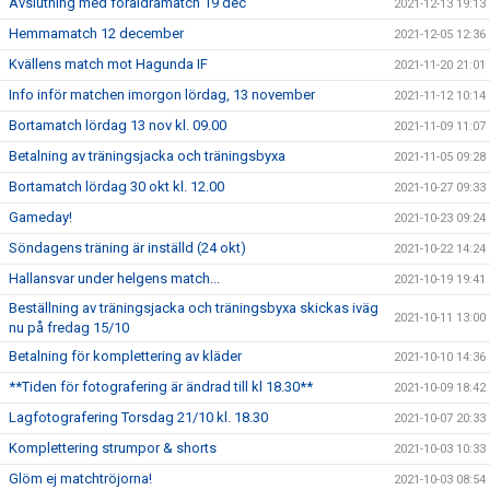
Avslutning med föräldramatch 19 dec
2021-12-13 19:13
Hemmamatch 12 december
2021-12-05 12:36
Kvällens match mot Hagunda IF
2021-11-20 21:01
Info inför matchen imorgon lördag, 13 november
2021-11-12 10:14
Bortamatch lördag 13 nov kl. 09.00
2021-11-09 11:07
Betalning av träningsjacka och träningsbyxa
2021-11-05 09:28
Bortamatch lördag 30 okt kl. 12.00
2021-10-27 09:33
Gameday!
2021-10-23 09:24
Söndagens träning är inställd (24 okt)
2021-10-22 14:24
Hallansvar under helgens match...
2021-10-19 19:41
Beställning av träningsjacka och träningsbyxa skickas iväg
2021-10-11 13:00
nu på fredag 15/10
Betalning för komplettering av kläder
2021-10-10 14:36
**Tiden för fotografering är ändrad till kl 18.30**
2021-10-09 18:42
Lagfotografering Torsdag 21/10 kl. 18.30
2021-10-07 20:33
Komplettering strumpor & shorts
2021-10-03 10:33
Glöm ej matchtröjorna!
2021-10-03 08:54