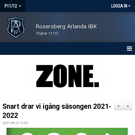
P11/12
LOGGA IN
Rosersberg Arlanda IBK
Pojkar 11/12
HEM
NYHETER
KONTAKT
KALENDER
Snart drar vi igång säsongen 2021-
<
>
MATCHER
2022
2021-08-20 14:03
TRUPPEN