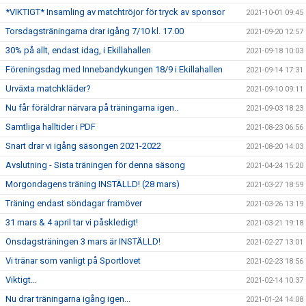
*VIKTIGT* Insamling av matchtröjor för tryck av sponsor
2021-10-01 09:45
Torsdagsträningarna drar igång 7/10 kl. 17.00
2021-09-20 12:57
30% på allt, endast idag, i Ekillahallen
2021-09-18 10:03
Föreningsdag med Innebandykungen 18/9 i Ekillahallen
2021-09-14 17:31
Urväxta matchkläder?
2021-09-10 09:11
Nu får föräldrar närvara på träningarna igen..
2021-09-03 18:23
Samtliga halltider i PDF
2021-08-23 06:56
Snart drar vi igång säsongen 2021-2022
2021-08-20 14:03
Avslutning - Sista träningen för denna säsong
2021-04-24 15:20
Morgondagens träning INSTÄLLD! (28 mars)
2021-03-27 18:59
Träning endast söndagar framöver
2021-03-26 13:19
31 mars & 4 april tar vi påskledigt!
2021-03-21 19:18
Onsdagsträningen 3 mars är INSTÄLLD!
2021-02-27 13:01
Vi tränar som vanligt på Sportlovet
2021-02-23 18:56
Viktigt...
2021-02-14 10:37
Nu drar träningarna igång igen...
2021-01-24 14:08