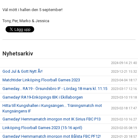
Väl mött i hallen den 5 september!
Tony, Per, Marko & Jessica
Nyhetsarkiv
2024-09-14 21:40
God Jul & Gott Nytt År!
2023-12-21 15:32
Matchtider Linköping Floorball Games 2023
2023-04-04 18:17
Gameday... RA19 - Örsundsbro IF - Lördag 18 mars kl. 11.15
2023-03-17 12:16
Gameday! RA19-Enköpings IBK i Ekillaborgen
2023-03-10 19:18
Hitta till Kungshallen i Kungsängen... Träningsmatch mot
2023-02-18 17:47
Kungsängens IF
Gameday! Hemmamatch imorgon mot IK Sirius FBC P13
2023-02-10 16:27
Linköping Floorball Games 2023 (15-16 april)
2023-02-05 08:19
Gameday! Hemmamatch imorgon mot Bålsta FBC PF12!
2023-01-20 18:57