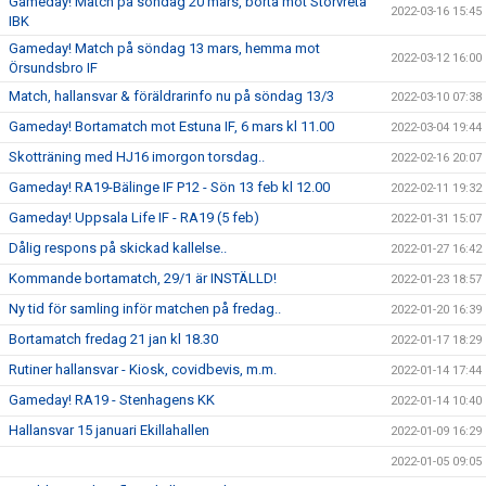
Gameday! Match på söndag 20 mars, borta mot Storvreta
2022-03-16 15:45
IBK
Gameday! Match på söndag 13 mars, hemma mot
2022-03-12 16:00
Örsundsbro IF
Match, hallansvar & föräldrarinfo nu på söndag 13/3
2022-03-10 07:38
Gameday! Bortamatch mot Estuna IF, 6 mars kl 11.00
2022-03-04 19:44
Skotträning med HJ16 imorgon torsdag..
2022-02-16 20:07
Gameday! RA19-Bälinge IF P12 - Sön 13 feb kl 12.00
2022-02-11 19:32
Gameday! Uppsala Life IF - RA19 (5 feb)
2022-01-31 15:07
Dålig respons på skickad kallelse..
2022-01-27 16:42
Kommande bortamatch, 29/1 är INSTÄLLD!
2022-01-23 18:57
Ny tid för samling inför matchen på fredag..
2022-01-20 16:39
Bortamatch fredag 21 jan kl 18.30
2022-01-17 18:29
Rutiner hallansvar - Kiosk, covidbevis, m.m.
2022-01-14 17:44
Gameday! RA19 - Stenhagens KK
2022-01-14 10:40
Hallansvar 15 januari Ekillahallen
2022-01-09 16:29
2022-01-05 09:05