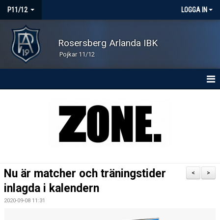
P11/12
LOGGA IN
Rosersberg Arlanda IBK
Pojkar 11/12
HEM
NYHETER
KONTAKT
KALENDER
Nu är matcher och träningstider
<
>
MATCHER
inlagda i kalendern
2020-09-08 11:31
TRUPPEN