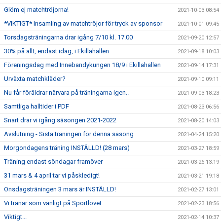
Glöm ej matchtröjorna!
2021-10-03 08:54
*VIKTIGT* Insamling av matchtröjor för tryck av sponsor
2021-10-01 09:45
Torsdagsträningarna drar igång 7/10 kl. 17.00
2021-09-20 12:57
30% på allt, endast idag, i Ekillahallen
2021-09-18 10:03
Föreningsdag med Innebandykungen 18/9 i Ekillahallen
2021-09-14 17:31
Urväxta matchkläder?
2021-09-10 09:11
Nu får föräldrar närvara på träningarna igen..
2021-09-03 18:23
Samtliga halltider i PDF
2021-08-23 06:56
Snart drar vi igång säsongen 2021-2022
2021-08-20 14:03
Avslutning - Sista träningen för denna säsong
2021-04-24 15:20
Morgondagens träning INSTÄLLD! (28 mars)
2021-03-27 18:59
Träning endast söndagar framöver
2021-03-26 13:19
31 mars & 4 april tar vi påskledigt!
2021-03-21 19:18
Onsdagsträningen 3 mars är INSTÄLLD!
2021-02-27 13:01
Vi tränar som vanligt på Sportlovet
2021-02-23 18:56
Viktigt...
2021-02-14 10:37