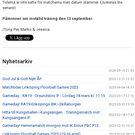
Tiderna är inte satte för matcherna men datum stämmer. (Justeras lite
senare)
Påminner om inställd träning den 13 september.
/Tony, Per, Marko & Jessica
Nyhetsarkiv
2024-09-14 21:40
God Jul & Gott Nytt År!
2023-12-21 15:32
Matchtider Linköping Floorball Games 2023
2023-04-04 18:17
Gameday... RA19 - Örsundsbro IF - Lördag 18 mars kl. 11.15
2023-03-17 12:16
Gameday! RA19-Enköpings IBK i Ekillaborgen
2023-03-10 19:18
Hitta till Kungshallen i Kungsängen... Träningsmatch mot
2023-02-18 17:47
Kungsängens IF
Gameday! Hemmamatch imorgon mot IK Sirius FBC P13
2023-02-10 16:27
Linköping Floorball Games 2023 (15-16 april)
2023-02-05 08:19