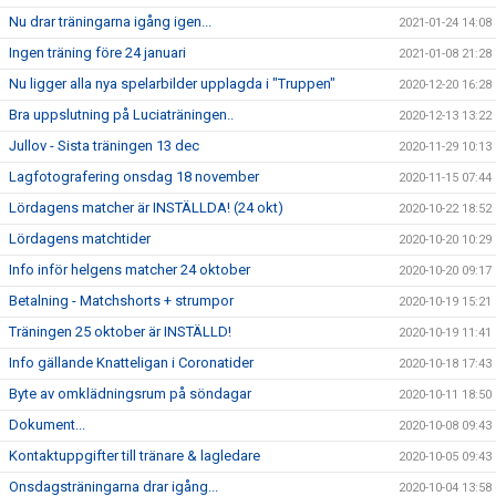
Nu drar träningarna igång igen...
2021-01-24 14:08
Ingen träning före 24 januari
2021-01-08 21:28
Nu ligger alla nya spelarbilder upplagda i "Truppen"
2020-12-20 16:28
Bra uppslutning på Luciaträningen..
2020-12-13 13:22
Jullov - Sista träningen 13 dec
2020-11-29 10:13
Lagfotografering onsdag 18 november
2020-11-15 07:44
Lördagens matcher är INSTÄLLDA! (24 okt)
2020-10-22 18:52
Lördagens matchtider
2020-10-20 10:29
Info inför helgens matcher 24 oktober
2020-10-20 09:17
Betalning - Matchshorts + strumpor
2020-10-19 15:21
Träningen 25 oktober är INSTÄLLD!
2020-10-19 11:41
Info gällande Knatteligan i Coronatider
2020-10-18 17:43
Byte av omklädningsrum på söndagar
2020-10-11 18:50
Dokument...
2020-10-08 09:43
Kontaktuppgifter till tränare & lagledare
2020-10-05 09:43
Onsdagsträningarna drar igång...
2020-10-04 13:58