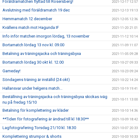
Föräldramatchen flyttad till Rosersberg!
2021-12-17 12:57
Avslutning med föräldramatch 19 dec
2021-12-13 19:13
Hemmamatch 12 december
2021-12-05 12:36
Kvällens match mot Hagunda IF
2021-11-20 21:01
Info inför matchen imorgon lördag, 13 november
2021-11-12 10:14
Bortamatch lördag 13 nov kl. 09.00
2021-11-09 11:07
Betalning av träningsjacka och träningsbyxa
2021-11-05 09:28
Bortamatch lördag 30 okt kl. 12.00
2021-10-27 09:33
Gameday!
2021-10-23 09:24
Söndagens träning är inställd (24 okt)
2021-10-22 14:24
Hallansvar under helgens match...
2021-10-19 19:41
Beställning av träningsjacka och träningsbyxa skickas iväg
2021-10-11 13:00
nu på fredag 15/10
Betalning för komplettering av kläder
2021-10-10 14:36
**Tiden för fotografering är ändrad till kl 18.30**
2021-10-09 18:42
Lagfotografering Torsdag 21/10 kl. 18.30
2021-10-07 20:33
Komplettering strumpor & shorts
2021-10-03 10:33