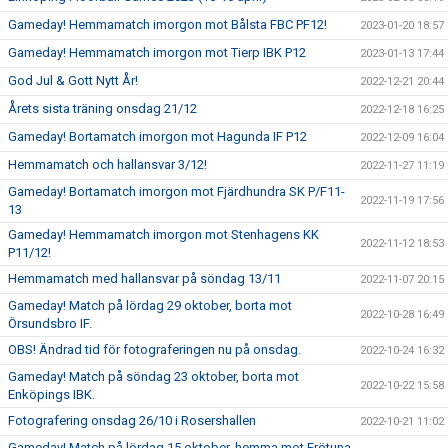
Gameday! Hemmamatch imorgon mot Bålsta FBC PF12!
2023-01-20 18:57
Gameday! Hemmamatch imorgon mot Tierp IBK P12
2023-01-13 17:44
God Jul & Gott Nytt År!
2022-12-21 20:44
Årets sista träning onsdag 21/12
2022-12-18 16:25
Gameday! Bortamatch imorgon mot Hagunda IF P12
2022-12-09 16:04
Hemmamatch och hallansvar 3/12!
2022-11-27 11:19
Gameday! Bortamatch imorgon mot Fjärdhundra SK P/F11-
2022-11-19 17:56
13
Gameday! Hemmamatch imorgon mot Stenhagens KK
2022-11-12 18:53
P11/12!
Hemmamatch med hallansvar på söndag 13/11
2022-11-07 20:15
Gameday! Match på lördag 29 oktober, borta mot
2022-10-28 16:49
Örsundsbro IF.
OBS! Ändrad tid för fotograferingen nu på onsdag.
2022-10-24 16:32
Gameday! Match på söndag 23 oktober, borta mot
2022-10-22 15:58
Enköpings IBK.
Fotografering onsdag 26/10 i Rosershallen
2022-10-21 11:02
Gameday! Match på lördag 15 oktober, hemma mot Frötuna