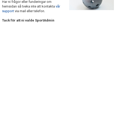
Har ni frågor eller funderingar om
BILDGALLERI
hemsidan så tveka inte att kontakta
vår
support
via mail eller telefon.
DOKUMENT
Tack för att ni valde SportAdmin