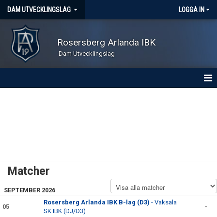
DAM UTVECKLINGSLAG
LOGGA IN
Rosersberg Arlanda IBK
Dam Utvecklingslag
HEM
NYHETER
KONTAKT
KALENDER
Matcher
MATCHER
SEPTEMBER 2026
TRUPPEN
Rosersberg Arlanda IBK B-lag (D3)
- Vaksala
05
-
SK IBK (DJ/D3)