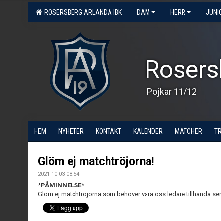
ROSERSBERG ARLANDA IBK
DAM
HERR
JUNI
Rosers
Pojkar 11/12
HEM
NYHETER
KONTAKT
KALENDER
MATCHER
T
Glöm ej matchtröjorna!
2021-10-03 08:54
*PÅMINNELSE*
Glöm ej matchtröjorna som behöver vara oss ledare tillhanda sen