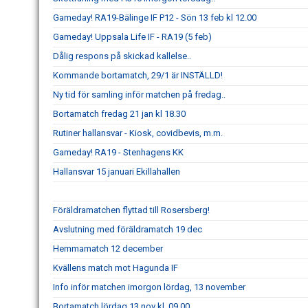
Gameday! RA19-Bälinge IF P12 - Sön 13 feb kl 12.00
Gameday! Uppsala Life IF - RA19 (5 feb)
Dålig respons på skickad kallelse..
Kommande bortamatch, 29/1 är INSTÄLLD!
Ny tid för samling inför matchen på fredag..
Bortamatch fredag 21 jan kl 18.30
Rutiner hallansvar - Kiosk, covidbevis, m.m.
Gameday! RA19 - Stenhagens KK
Hallansvar 15 januari Ekillahallen
Föräldramatchen flyttad till Rosersberg!
Avslutning med föräldramatch 19 dec
Hemmamatch 12 december
Kvällens match mot Hagunda IF
Info inför matchen imorgon lördag, 13 november
Bortamatch lördag 13 nov kl. 09.00