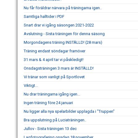
Nu får föräldrar närvara på träningarna igen..
Samtliga halltider i PDF
Snart drar vi igång säsongen 2021-2022
Avslutning - Sista träningen för denna säsong
Morgondagens träning INSTÄLLD! (28 mars)
Träning endast söndagar framöver
31 mars & 4 april tar vi påskledigt!
Onsdagsträningen 3 mars är INSTÄLLD!
Vi tränar som vanligt på Sportlovet
Viktigt...
Nu drar träningarna igång igen...
Ingen träning före 24 januari
Nu ligger alla nya spelarbilder upplagda i "Truppen"
Bra uppslutning på Luciaträningen..
Jullov - Sista träningen 13 dec
Lagfotografering onsdag 18 november