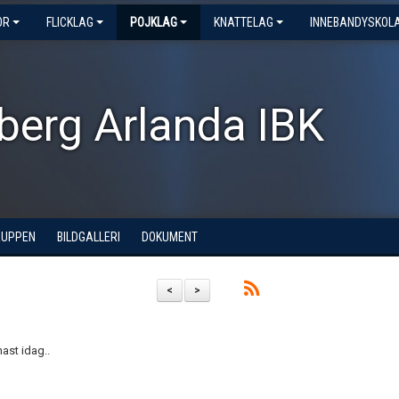
OR
FLICKLAG
POJKLAG
KNATTELAG
INNEBANDYSKOL
berg Arlanda IBK
RUPPEN
BILDGALLERI
DOKUMENT
<
>
ast idag..