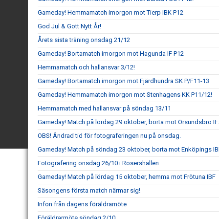
Gameday! Hemmamatch imorgon mot Tierp IBK P12
God Jul & Gott Nytt År!
Årets sista träning onsdag 21/12
Gameday! Bortamatch imorgon mot Hagunda IF P12
Hemmamatch och hallansvar 3/12!
Gameday! Bortamatch imorgon mot Fjärdhundra SK P/F11-13
Gameday! Hemmamatch imorgon mot Stenhagens KK P11/12!
Hemmamatch med hallansvar på söndag 13/11
Gameday! Match på lördag 29 oktober, borta mot Örsundsbro IF.
OBS! Ändrad tid för fotograferingen nu på onsdag.
Gameday! Match på söndag 23 oktober, borta mot Enköpings IB
Fotografering onsdag 26/10 i Rosershallen
Gameday! Match på lördag 15 oktober, hemma mot Frötuna IBF
Säsongens första match närmar sig!
Infon från dagens föräldramöte
Föräldrarmöte söndag 2/10