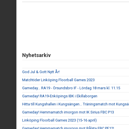
Nyhetsarkiv
God Jul & Gott Nytt År!
Matchtider Linköping Floorball Games 2023
Gameday... RA19 - Örsundsbro IF - Lördag 18 mars kl. 11.15
Gameday! RA19-Enköpings IBK i Ekillaborgen
Hitta till Kungshallen i Kungsängen... Träningsmatch mot Kungs
Gameday! Hemmamatch imorgon mot IK Sirius FBC P13
Linköping Floorball Games 2023 (15-16 april)
Gameday! Hemmamatch imorgon mot Bålsta FBC PF12!