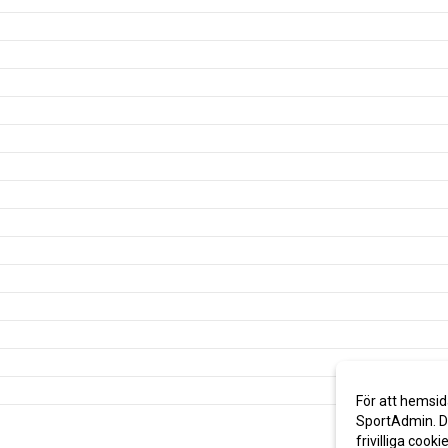
För att hemsid
SportAdmin. De
frivilliga cooki