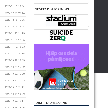
2023-01-13 17:44
STÖTTA DIN FÖRENING
2022-12-21 20:44
2022-12-18 16:25
2022-12-09 16:04
2022-11-27 11:19
2022-11-19 17:56
2022-11-12 18:53
2022-11-07 20:15
2022-10-28 16:49
2022-10-24 16:32
2022-10-22 15:58
2022-10-21 11:02
2022-10-12 21:11
2022-10-09 19:29
2022-10-02 19:11
IDROTTSFÖRSÄKRING
2022-09-25 18:06