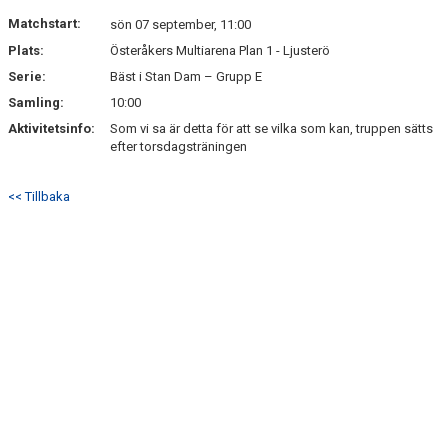
BILDGALLERI
Matchstart:
sön 07 september, 11:00
Plats:
Österåkers Multiarena Plan 1 - Ljusterö
DOKUMENT
Serie:
Bäst i Stan Dam – Grupp E
LIVESÄNDNINGAR
Samling:
10:00
Aktivitetsinfo:
Som vi sa är detta för att se vilka som kan, truppen sätts
SAMARBETSPARTNERS
efter torsdagsträningen
RA19 PROFILSHOP STADIUM
<< Tillbaka