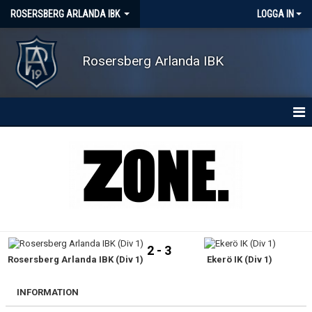
ROSERSBERG ARLANDA IBK
LOGGA IN
Rosersberg Arlanda IBK
HEM
NYHETER
OM KLUBBEN
KONTAKT
2 - 3
Rosersberg Arlanda IBK (Div 1)
Ekerö IK (Div 1)
KALENDER
MATCHER
INFORMATION