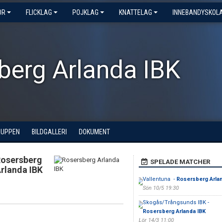
OR
FLICKLAG
POJKLAG
KNATTELAG
INNEBANDYSKOL
berg Arlanda IBK
RUPPEN
BILDGALLERI
DOKUMENT
osersberg
SPELADE MATCHER
rlanda IBK
Vallentuna -
Rosersberg Arla
Sön 10/5 19:30
Skogås/Trångsunds IBK -
Rosersberg Arlanda IBK
Lör 14/3 11:00