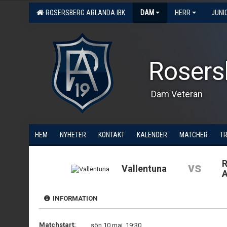
ROSERSBERG ARLANDA IBK
DAM
HERR
JUNI
Rosers
Dam Veteran
HEM
NYHETER
KONTAKT
KALENDER
MATCHER
T
R
vs
Vallentuna
A
INFORMATION
Matchstart:
sön 10 maj, 19:30