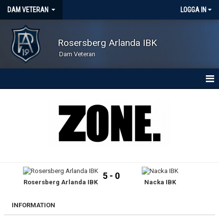
DAM VETERAN
LOGGA IN
Rosersberg Arlanda IBK
Dam Veteran
HEM
NYHETER
KONTAKT
KALENDER
5 - 0
Rosersberg Arlanda IBK
Nacka IBK
MATCHER
TRUPPEN
INFORMATION