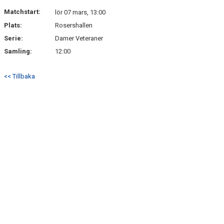
BILDGALLERI
Matchstart:
lör 07 mars, 13:00
Plats:
Rosershallen
DOKUMENT
Serie:
Damer Veteraner
Samling:
12:00
<< Tillbaka